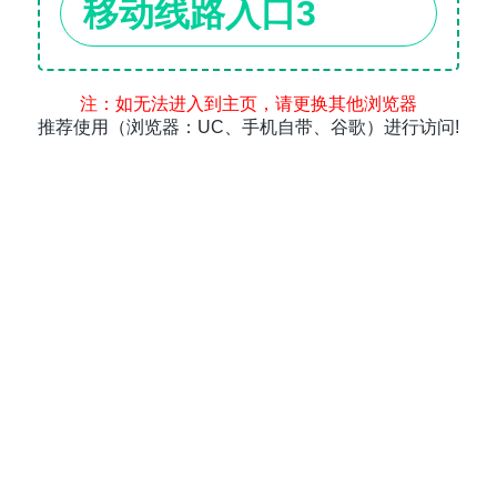
移动线路入口3
注：如无法进入到主页，请更换其他浏览器
推荐使用（浏览器：UC、手机自带、谷歌）进行访问!